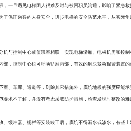
，一旦遇见电梯困人很难及时与被困职员沟通，影响了紧急救
为了保证乘客的人身安全，进步电梯的安全防范水平，从实际角
分机与控制中心或值班室相联，实现电梯轿厢、电梯机房和控制
内部，控制中心也可呼唤轿厢内部，有效的解决紧急报警装置的
、车库、通道等，则除其它措施外，底坑地板的强度应能承受不
范要求不了解，并没有考虑采取防护措施，检查发现时整改的难
、缓冲器、栅栏等安装竣工后，底坑不得漏水或渗水，有些土