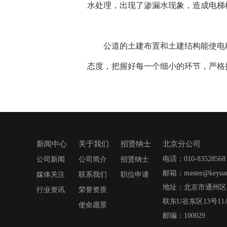
水处理，出现了渗漏水现象，造成电梯
公道的土建布置和土建结构能使电梯
态度，把握好每一个细小的环节，严格
新闻中心
关于我们
招贤纳士
北京分公司
电话：010-83528568
公司新闻
公司简介
招贤纳士
邮箱：master@keyuan
媒体关注
联系我们
职位申请
地址：北京市通州区
行业资讯
荣誉资质
联东U谷东区13号11
使命愿景
邮编：100029