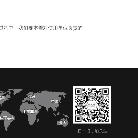
过程中，我们要本着对使用单位负责的
扫一扫，加关注