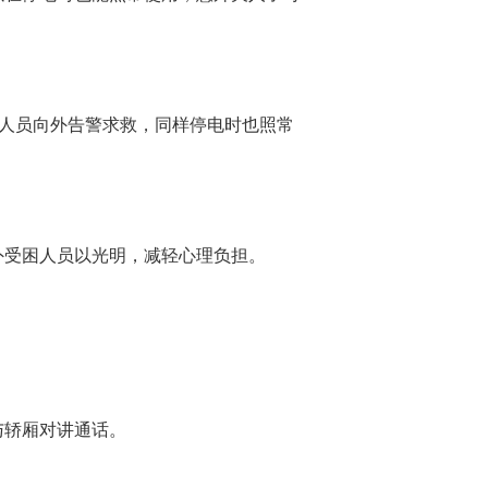
人员向外告警求救，同样停电时也照常
外受困人员以光明，减轻心理负担。
与轿厢对讲通话。