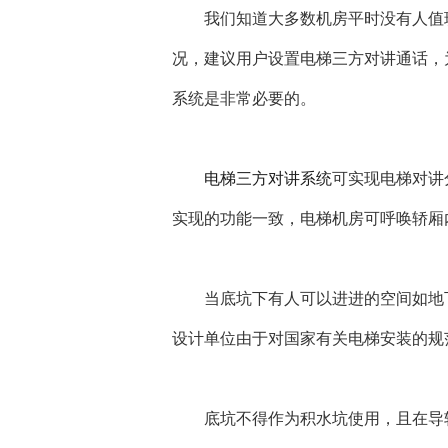
我们知道大多数机房平时没有人值班
况，建议用户设置电梯三方对讲通话，
系统是非常必要的。
电梯三方对讲系统
可实现电梯对讲
实现的功能一致，电梯机房可呼唤轿厢
当底坑下有人可以进进的空间如地下室
设计单位由于对国家有关电梯安装的规
底坑不得作为积水坑使用，且在导轨