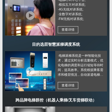
·模拟五方对讲系统;
·4G无线对讲系统;
·全数字对讲系统;
·FM无线对讲系统;
查看详情
目的选层智慧派梯调度系统
·电梯派梯系统是一种智能化技
术，通过实时分析流量模式，优
化电梯的调度和运行缩短等待时
间，提高效率。系统根据乘客需
求和楼层情况，自动派遣电梯，
实现高效、舒适的乘梯体验，提
升建筑物的运行效能。
查看详情
跨品牌电梯群控（机器人乘梯/叉车货梯联动）