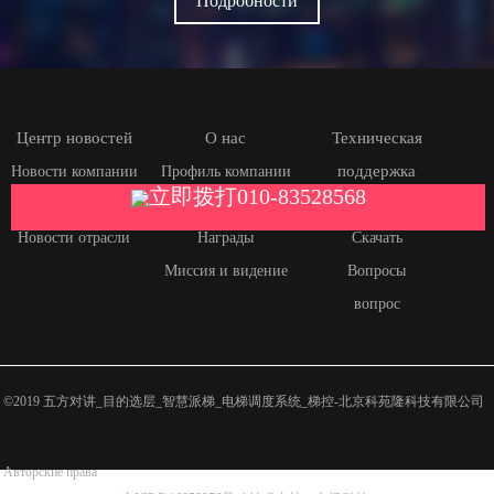
Подробности
Центр новостей
О нас
Техническая
поддержка
Новости компании
Профиль компании
立即拨打010-83528568
Медиафокус
Свяжитесь с нами
Файл продукта
Новости отрасли
Награды
Скачать
Миссия и видение
Вопросы
вопрос
©2019 五方对讲_目的选层_智慧派梯_电梯调度系统_梯控-北京科苑隆科技有限公司
Авторские права