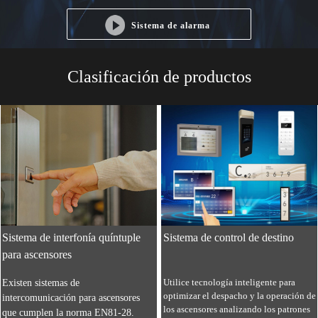
Sistema de alarma
Consulta en línea
Perfil de la empresa
Clasificación de productos
Sistema de interfonía quíntuple
Sistema de control de destino
para ascensores
Utilice tecnología inteligente para
Existen sistemas de
optimizar el despacho y la operación de
intercomunicación para ascensores
los ascensores analizando los patrones
que cumplen la norma EN81-28.