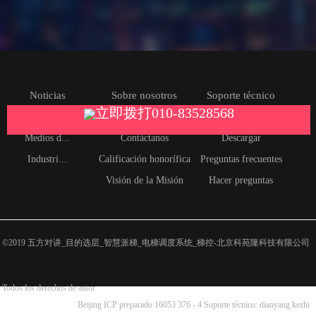
Noticias
Sobre nosotros
Soporte técnico
立即拨打010-83528568
Empresa
Perfil de la empresa
Documentos
Medios d...
Contáctanos
Descargar
Industri...
Calificación honorífica
Preguntas frecuentes
Visión de la Misión
Hacer preguntas
©2019 五方对讲_目的选层_智慧派梯_电梯调度系统_梯控-北京科苑隆科技有限公司
Todos los derechos de autor
Beijing ICP preparado 16053 376 - 4
Soporte técnico: dianyang kezhi