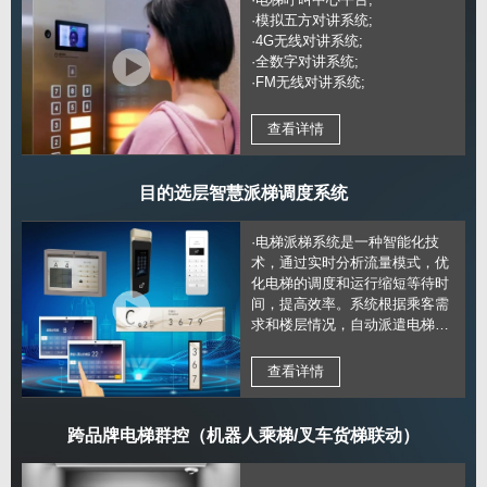
·模拟五方对讲系统;
·4G无线对讲系统;
·全数字对讲系统;
·FM无线对讲系统;
查看详情
目的选层智慧派梯调度系统
·电梯派梯系统是一种智能化技
术，通过实时分析流量模式，优
化电梯的调度和运行缩短等待时
间，提高效率。系统根据乘客需
求和楼层情况，自动派遣电梯，
实现高效、舒适的乘梯体验，提
升建筑物的运行效能。
查看详情
跨品牌电梯群控（机器人乘梯/叉车货梯联动）