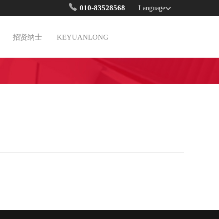
010-83528568
Language
招贤纳士
KEYUANLONG