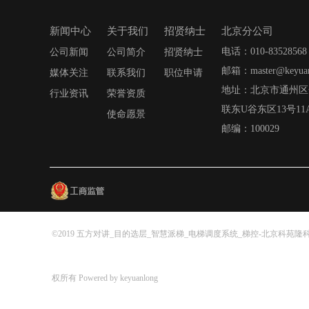
新闻中心
关于我们
招贤纳士
北京分公司
电话：010-83528568
公司新闻
公司简介
招贤纳士
邮箱：master@keyuan
媒体关注
联系我们
职位申请
地址：北京市通州区
行业资讯
荣誉资质
联东U谷东区13号11
使命愿景
邮编：100029
©2019 五方对讲_目的选层_智慧派梯_电梯调度系统_梯控-北京科苑隆
权所有 Powered by keyuanlong