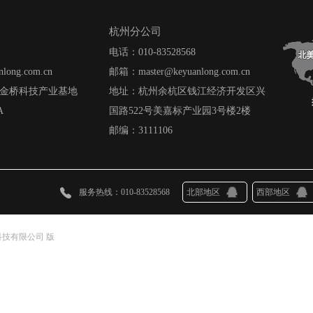
杭州分公司
电话：010-83528568
long.com.cn
邮箱：master@keyuanlong.com.cn
金桥科技产业基地
地址：杭州余杭区钱江经济开发区兴
A
国路522号美嘉标产业园3号楼2楼
邮编：3111106
服务热线：010-83528568
北部地区
西部地区
科技有限公司 版