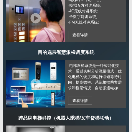
·模拟五方对讲系统;
·4G无线对讲系统;
·全数字对讲系统;
·FM无线对讲系统;
查看详情
目的选层智慧派梯调度系统
·电梯派梯系统是一种智能化技
术，通过实时分析流量模式，优
化电梯的调度和运行缩短等待时
间，提高效率。系统根据乘客需
求和楼层情况，自动派遣电梯，
实现高效、舒适的乘梯体验，提
升建筑物的运行效能。
查看详情
跨品牌电梯群控（机器人乘梯/叉车货梯联动）