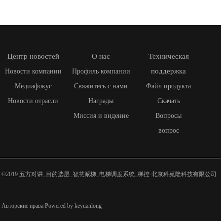
Центр новостей
О нас
Техническая
поддержка
Новости компании
Профиль компании
Медиафокус
Свяжитесь с нами
Файл продукта
Новости отрасли
Награды
Скачать
Миссия и видение
Вопросы
вопрос
©2019 五方对讲_目的选层_智慧派梯_电梯调度系统_梯控-北京科苑隆科技有限公司
Авторские права Powered by keyuanlong