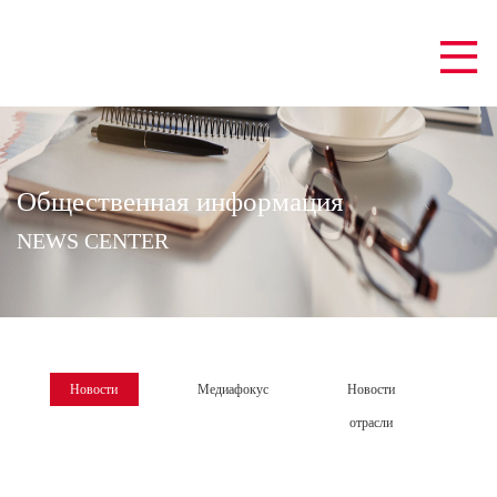
Общественная информация
NEWS CENTER
Новости
Медиафокус
Новости
компании
отрасли