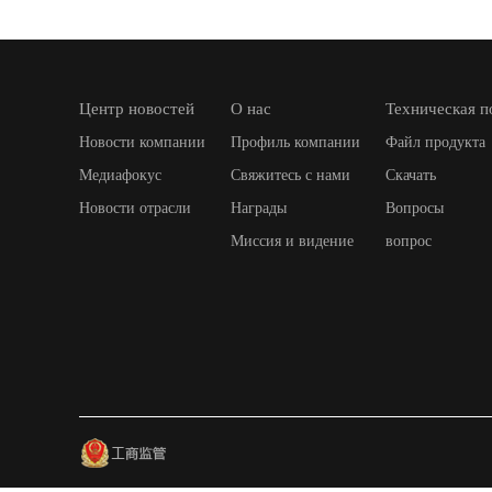
Центр новостей
О нас
Техническая 
Новости компании
Профиль компании
Файл продукта
Медиафокус
Свяжитесь с нами
Скачать
Новости отрасли
Награды
Вопросы
Миссия и видение
вопрос