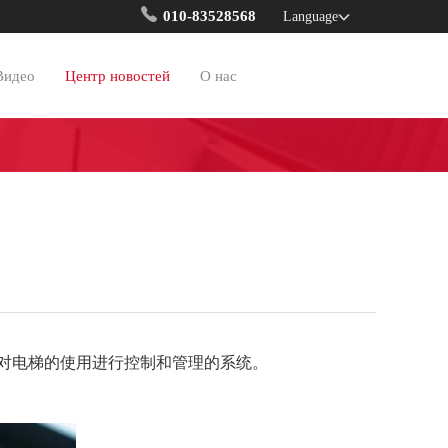
010-83528568
Language
Видео
Центр новостей
О нас
对电梯的使用进行控制和管理的系统。