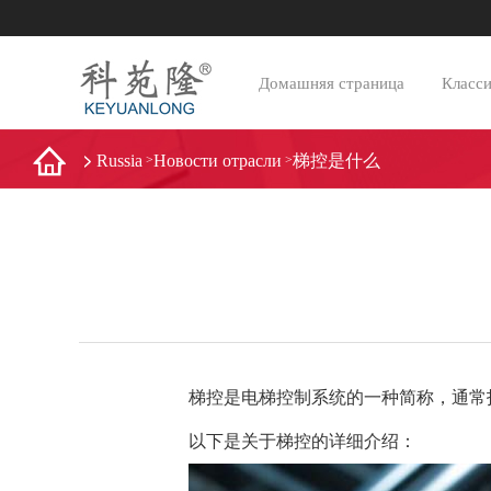
Домашняя страница
Класс
Russia
Новости отрасли
梯控是什么
>
>
梯控是电梯控制系统的一种简称，通常
以下是关于梯控的详细介绍：