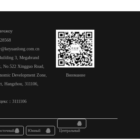
анчжоу
28568
r@keyuanlong.com.cn
uilding 3, Megabrand
rk, No.522 Xingguo Road,
onomic Development Zone,
Внимание
ct, Hangzhou, 311106,
декс：3111106
осточный
Южный
Центральный