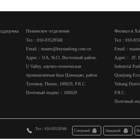
поддержка
Пекинское отделение
Филиал в Х
Тел：010-83528568
Тел：010-835
Email：master@keyuanlong.com.cn
Email：maste
Адрес：11A, №13, Восточный район,
Адрес： 2F, B
U Valley, научно-техническая
Industrial Pa
промышленная база Цзиньцяо, район
Qianjiang Ec
Тунчжоу, Пекин, 100029, P.R.C.
Yuhang Distri
Почтовый индекс：100029
P.R.C.
Почтовый ин
Тел：010-83528568
Северный
Западный
В