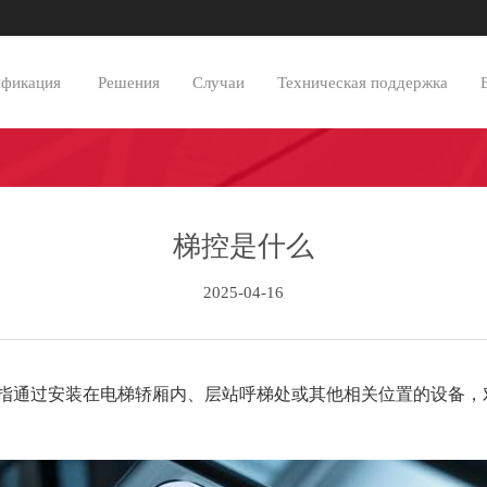
ификация
Решения
Случаи
Техническая поддержка
梯控是什么
2025-04-16
指通过安装在电梯轿厢内、层站呼梯处或其他相关位置的设备，