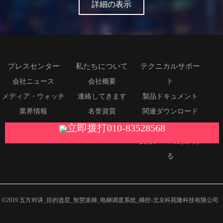
詳細の表示
プレスセンター
私たちについて
テクニカルサポー
ト
会社ニュース
会社概要
メディア・ウォッチ
連絡してきます
製品ドキュメント
業界情報
名誉資質
関連ダウンロード
立即拨打010-83528568
使命のビジョン
よくある質問
技術チームに質問す
る
©2019 五方对讲_目的选层_智慧派梯_电梯调度系统_梯控-北京科苑隆科技有限公司