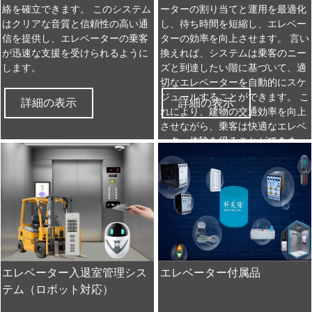
絡を確立できます。 このシステム
ーターの割り当てと運用を最適化
はクリアな音質と信頼性の高い通
し、待ち時間を短縮し、エレベー
信を提供し、エレベーターの乗客
ターの効率を向上させます。 言い
が迅速な支援を受けられるように
換えれば、システムは乗客のニー
します。
ズと到達したい階に基づいて、適
切なエレベーターを自動的にスケ
ジュールすることができます。 こ
詳細の表示
詳細の表示
れにより、建物の交通効率を向上
させながら、乗客は快適なエレベ
ーター体験を得ることができま
す。
エレベーター入退室管理シス
エレベーター付属品
テム（ロボット対応）