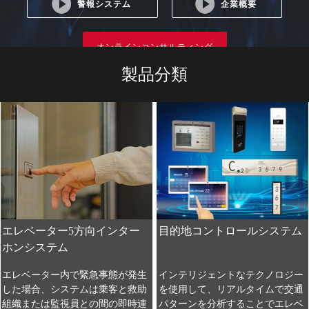
警報システム
企業概要
オンラインコンサルティング
製品分類
エレベーター5方向インター
目的地コントロールシステム
ホンシステム
エレベーター内で緊急事態が発生
インテリジェントなテクノロジー
した場合、システムは乗客と救助
を使用して、リアルタイムで交通
組織または監視員との間の即時連
パターンを分析することでエレベ