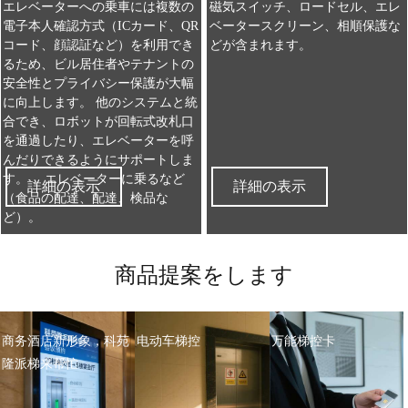
エレベーターへの乗車には複数の
磁気スイッチ、ロードセル、エレ
電子本人確認方式（ICカード、QR
ベータースクリーン、相順保護な
コード、顔認証など）を利用でき
どが含まれます。
るため、ビル居住者やテナントの
安全性とプライバシー保護が大幅
に向上します。 他のシステムと統
合でき、ロボットが回転式改札口
を通過したり、エレベーターを呼
んだりできるようにサポートしま
す。 、エレベーターに乗るなど
詳細の表示
詳細の表示
（食品の配達、配達、検品な
ど）。
商品提案をします
商务酒店新形象，科苑
电动车梯控
万能梯控卡
隆派梯来帮忙