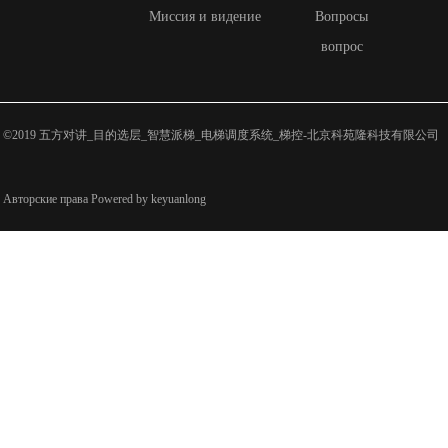
Миссия и видение
Вопросы
вопрос
©2019 五方对讲_目的选层_智慧派梯_电梯调度系统_梯控-北京科苑隆科技有限公司
Авторские права Powered by keyuanlong