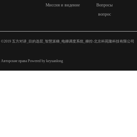
Миссия и видение
Вопросы
вопрос
©2019 五方对讲_目的选层_智慧派梯_电梯调度系统_梯控-北京科苑隆科技有限公司
Авторские права Powered by keyuanlong