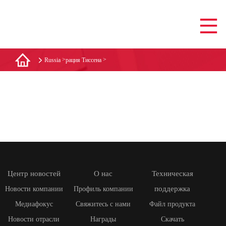
>
>
Russia
рация Тиссена
Центр новостей
О нас
Техническая
поддержка
Новости компании
Профиль компании
Медиафокус
Свяжитесь с нами
Файл продукта
Новости отрасли
Награды
Скачать