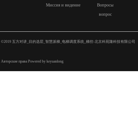
Миссия и видение
Вопросы
вопрос
©2019 五方对讲_目的选层_智慧派梯_电梯调度系统_梯控-北京科苑隆科技有限公司
Авторские права Powered by keyuanlong